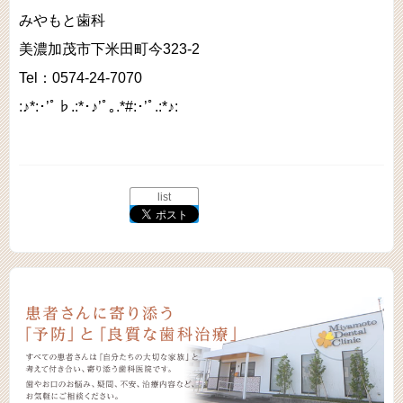
みやもと歯科
美濃加茂市下米田町今323-2
Tel：0574-24-7070
:♪*:･’ﾟ♭.:*･♪’ﾟ｡.*#:･’ﾟ.:*♪:
list