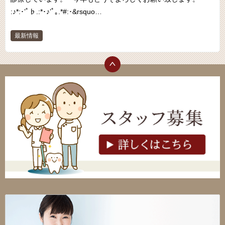
:♪*:･’ﾟ♭.:*･♪’ﾟ｡.*#:･&rsquo…
最新情報