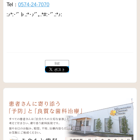
Tel：
0574-24-7070
:♪*:･’ﾟ♭.:*･♪’ﾟ｡.*#:･’ﾟ.:*♪:
list