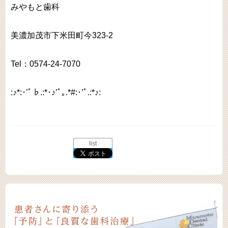
みやもと歯科
美濃加茂市下米田町今323-2
Tel：0574-24-7070
:♪*:･’ﾟ♭.:*･♪’ﾟ｡.*#:･’ﾟ.:*♪:
list