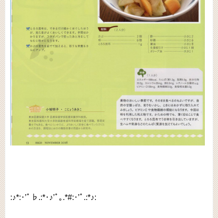
:♪*:･’ﾟ♭.:*･♪’ﾟ｡.*#:･’ﾟ.:*♪: