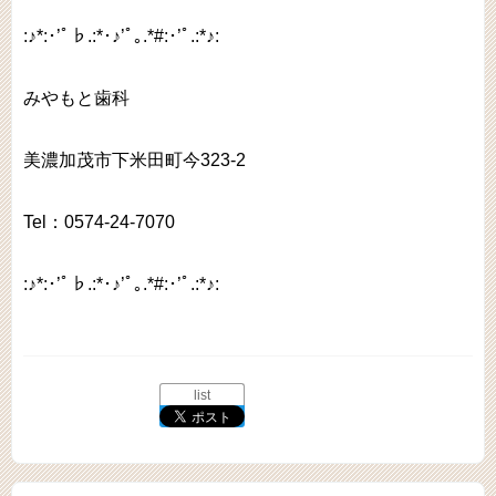
:♪*:･’ﾟ♭.:*･♪’ﾟ｡.*#:･’ﾟ.:*♪:
みやもと歯科
美濃加茂市下米田町今323-2
Tel：0574-24-7070
:♪*:･’ﾟ♭.:*･♪’ﾟ｡.*#:･’ﾟ.:*♪:
list