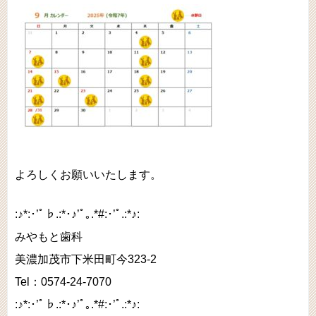
よろしくお願いいたします。
:♪*:･’ﾟ♭.:*･♪’ﾟ｡.*#:･’ﾟ.:*♪:
みやもと歯科
美濃加茂市下米田町今323-2
Tel：0574-24-7070
:♪*:･’ﾟ♭.:*･♪’ﾟ｡.*#:･’ﾟ.:*♪: