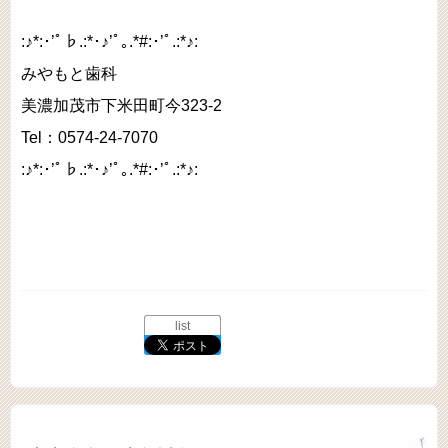
:♪*:･’ﾟ♭.:*･♪’ﾟ｡.*#:･’ﾟ.:*♪:
みやもと歯科
美濃加茂市下米田町今323-2
Tel：0574-24-7070
:♪*:･’ﾟ♭.:*･♪’ﾟ｡.*#:･’ﾟ.:*♪:
list