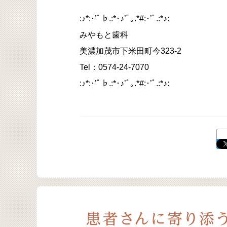
:♪*:･’ﾟ♭.:*･♪’ﾟ｡.*#:･’ﾟ.:*♪:
みやもと歯科
美濃加茂市下米田町今323-2
Tel：0574-24-7070
:♪*:･’ﾟ♭.:*･♪’ﾟ｡.*#:･’ﾟ.:*♪: