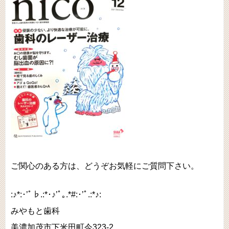
ご関心のある方は、どうぞお気軽にご質問下さい。
:♪*:･’ﾟ♭.:*･♪’ﾟ｡.*#:･’ﾟ.:*♪:
みやもと歯科
美濃加茂市下米田町今323-2