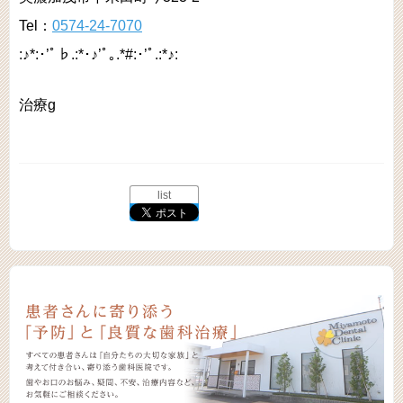
Tel：
0574-24-7070
:♪*:･’ﾟ♭.:*･♪’ﾟ｡.*#:･’ﾟ.:*♪:
治療g
list