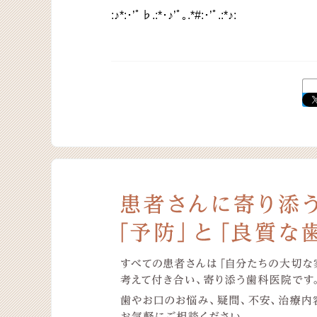
:♪*:･’ﾟ♭.:*･♪’ﾟ｡.*#:･’ﾟ.:*♪: