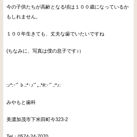
今の子供たちが高齢となる頃は１００歳になっているか
もしれません。
１００年生きても、丈夫な歯でいたいですね
(ちなみに、写真は僕の息子です♪）
:♪*:･’ﾟ♭.:*･♪’ﾟ｡.*#:･’ﾟ.:*♪:
みやもと歯科
美濃加茂市下米田町今323-2
Tel：0574-24-7070