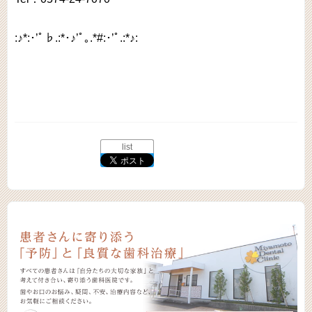
:♪*:･’ﾟ♭.:*･♪’ﾟ｡.*#:･’ﾟ.:*♪:
list