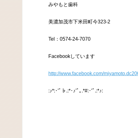
みやもと歯科
美濃加茂市下米田町今323-2
Tel：0574-24-7070
Facebookしています
http://www.facebook.com/miyamoto.dc20
:♪*:･’ﾟ♭.:*･♪’ﾟ｡.*#:･’ﾟ.:*♪: