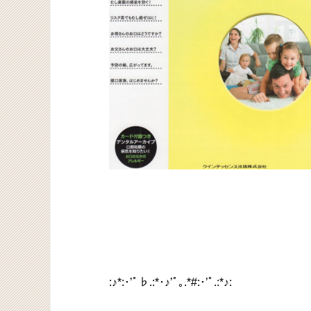
:♪*:･’ﾟ♭.:*･♪’ﾟ｡.*#:･’ﾟ.:*♪: