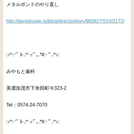
メタルボンドのやり直し
http://dentaloupe.jp/blog/directordiary/965627/510/2172/
:♪*:･’ﾟ♭.:*･♪’ﾟ｡.*#:･’ﾟ.:*♪:
みやもと歯科
美濃加茂市下米田町今323-2
Tel：0574-24-7070
:♪*:･’ﾟ♭.:*･♪’ﾟ｡.*#:･’ﾟ.:*♪: